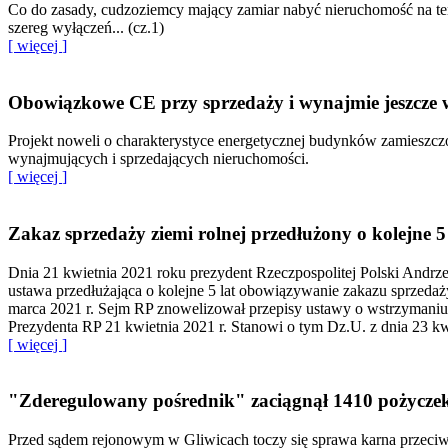
Co do zasady, cudzoziemcy mający zamiar nabyć nieruchomość na ter
szereg wyłączeń... (cz.1)
[ więcej
]
Obowiązkowe CE przy sprzedaży i wynajmie jeszcze 
Projekt noweli o charakterystyce energetycznej budynków zamieszczo
wynajmujących i sprzedających nieruchomości.
[ więcej
]
Zakaz sprzedaży ziemi rolnej przedłużony o kolejne 5 
Dnia 21 kwietnia 2021 roku prezydent Rzeczpospolitej Polski Andrze
ustawa przedłużająca o kolejne 5 lat obowiązywanie zakazu sprzeda
marca 2021 r. Sejm RP znowelizował przepisy ustawy o wstrzymaniu 
Prezydenta RP 21 kwietnia 2021 r. Stanowi o tym Dz.U. z dnia 23 kw
[ więcej
]
"Zderegulowany pośrednik" zaciągnął 1410 pożyczek
Przed sądem rejonowym w Gliwicach toczy się sprawa karna przeci