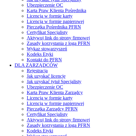
Ubezpieczenie OC
Karta Praw Klienta Pośrednika
Licencja w formie karty
Licencja w formie papierowej
Pieczątka Pośrednika PFRN
Certyfikat Specjalisty
Aktywuj link do strony firmowej
Zasady korzystania z loga PFRN
Wykaz stowarzyszeń
Kodeks Etyki
Kontakt do PFRN
DLA ZARZĄDCÓW
Rejestracja
Jak uzyskać licencję
Jak uzyskać tytuł Specjalisty
Ubezpieczenie OC
Karta Praw Klienta Zarządcy
Licencja w formie karty
Licencja w formie papierowej
Pieczątka Zarządcy PFRN
Certyfikat Specjalisty
Aktywuj link do strony firmowej
Zasady korzystania z loga PFRN
Kodeks Etyki