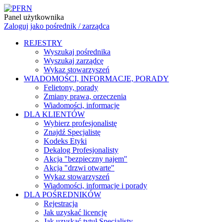
Panel użytkownika
Zaloguj jako pośrednik / zarządca
REJESTRY
Wyszukaj pośrednika
Wyszukaj zarządcę
Wykaz stowarzyszeń
WIADOMOŚCI, INFORMACJE, PORADY
Felietony, porady
Zmiany prawa, orzeczenia
Wiadomości, informacje
DLA KLIENTÓW
Wybierz profesjonalistę
Znajdź Specjalistę
Kodeks Etyki
Dekalog Profesjonalisty
Akcja "bezpieczny najem"
Akcja "drzwi otwarte"
Wykaz stowarzyszeń
Wiadomości, informacje i porady
DLA POŚREDNIKÓW
Rejestracja
Jak uzyskać licencję
Jak uzyskać tytuł Specjalisty