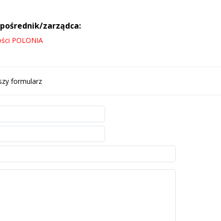
 pośrednik/zarządca:
ości POLONIA
szy formularz