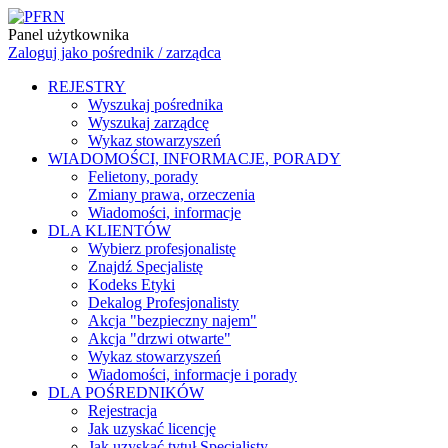
Panel użytkownika
Zaloguj jako pośrednik / zarządca
REJESTRY
Wyszukaj pośrednika
Wyszukaj zarządcę
Wykaz stowarzyszeń
WIADOMOŚCI, INFORMACJE, PORADY
Felietony, porady
Zmiany prawa, orzeczenia
Wiadomości, informacje
DLA KLIENTÓW
Wybierz profesjonalistę
Znajdź Specjalistę
Kodeks Etyki
Dekalog Profesjonalisty
Akcja "bezpieczny najem"
Akcja "drzwi otwarte"
Wykaz stowarzyszeń
Wiadomości, informacje i porady
DLA POŚREDNIKÓW
Rejestracja
Jak uzyskać licencję
Jak uzyskać tytuł Specjalisty