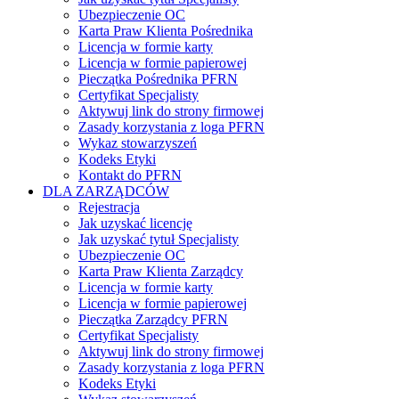
Ubezpieczenie OC
Karta Praw Klienta Pośrednika
Licencja w formie karty
Licencja w formie papierowej
Pieczątka Pośrednika PFRN
Certyfikat Specjalisty
Aktywuj link do strony firmowej
Zasady korzystania z loga PFRN
Wykaz stowarzyszeń
Kodeks Etyki
Kontakt do PFRN
DLA ZARZĄDCÓW
Rejestracja
Jak uzyskać licencję
Jak uzyskać tytuł Specjalisty
Ubezpieczenie OC
Karta Praw Klienta Zarządcy
Licencja w formie karty
Licencja w formie papierowej
Pieczątka Zarządcy PFRN
Certyfikat Specjalisty
Aktywuj link do strony firmowej
Zasady korzystania z loga PFRN
Kodeks Etyki