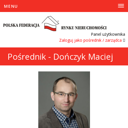
MENU
Panel użytkownika
Zaloguj jako pośrednik / zarządca
Pośrednik - Dończyk Maciej