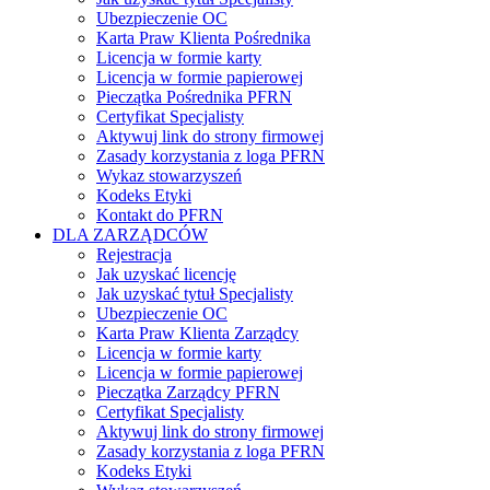
Ubezpieczenie OC
Karta Praw Klienta Pośrednika
Licencja w formie karty
Licencja w formie papierowej
Pieczątka Pośrednika PFRN
Certyfikat Specjalisty
Aktywuj link do strony firmowej
Zasady korzystania z loga PFRN
Wykaz stowarzyszeń
Kodeks Etyki
Kontakt do PFRN
DLA ZARZĄDCÓW
Rejestracja
Jak uzyskać licencję
Jak uzyskać tytuł Specjalisty
Ubezpieczenie OC
Karta Praw Klienta Zarządcy
Licencja w formie karty
Licencja w formie papierowej
Pieczątka Zarządcy PFRN
Certyfikat Specjalisty
Aktywuj link do strony firmowej
Zasady korzystania z loga PFRN
Kodeks Etyki