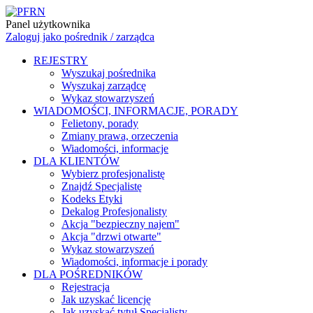
Panel użytkownika
Zaloguj jako pośrednik / zarządca
REJESTRY
Wyszukaj pośrednika
Wyszukaj zarządcę
Wykaz stowarzyszeń
WIADOMOŚCI, INFORMACJE, PORADY
Felietony, porady
Zmiany prawa, orzeczenia
Wiadomości, informacje
DLA KLIENTÓW
Wybierz profesjonalistę
Znajdź Specjalistę
Kodeks Etyki
Dekalog Profesjonalisty
Akcja "bezpieczny najem"
Akcja "drzwi otwarte"
Wykaz stowarzyszeń
Wiadomości, informacje i porady
DLA POŚREDNIKÓW
Rejestracja
Jak uzyskać licencję
Jak uzyskać tytuł Specjalisty