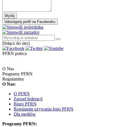
Wyślij
Udostępnij profil na Facebooku
Dołącz do sieci
PFRN poleca
O Nas
Programy PFRN
Regulaminy
O Nas:
O PFRN
Zarząd federacji
Biuro PFRN
Regulamin używania logo PFRN
Dla mediów
Programy PFRN: