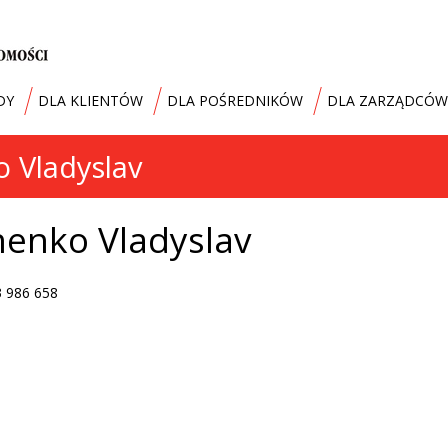
DY
DLA KLIENTÓW
DLA POŚREDNIKÓW
DLA ZARZĄDCÓW
 Vladyslav
enko Vladyslav
3 986 658