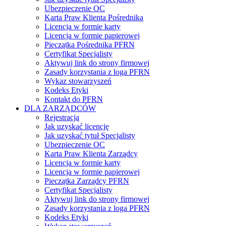
Ubezpieczenie OC
Karta Praw Klienta Pośrednika
Licencja w formie karty
Licencja w formie papierowej
Pieczątka Pośrednika PFRN
Certyfikat Specjalisty
Aktywuj link do strony firmowej
Zasady korzystania z loga PFRN
Wykaz stowarzyszeń
Kodeks Etyki
Kontakt do PFRN
DLA ZARZĄDCÓW
Rejestracja
Jak uzyskać licencję
Jak uzyskać tytuł Specjalisty
Ubezpieczenie OC
Karta Praw Klienta Zarządcy
Licencja w formie karty
Licencja w formie papierowej
Pieczątka Zarządcy PFRN
Certyfikat Specjalisty
Aktywuj link do strony firmowej
Zasady korzystania z loga PFRN
Kodeks Etyki