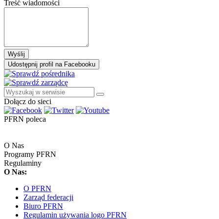
Treść wiadomości
Wyślij
Udostępnij profil na Facebooku
Dołącz do sieci
PFRN poleca
O Nas
Programy PFRN
Regulaminy
O Nas:
O PFRN
Zarząd federacji
Biuro PFRN
Regulamin używania logo PFRN