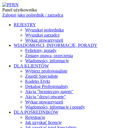
Panel użytkownika
Zaloguj jako pośrednik / zarządca
REJESTRY
Wyszukaj pośrednika
Wyszukaj zarządcę
Wykaz stowarzyszeń
WIADOMOŚCI, INFORMACJE, PORADY
Felietony, porady
Zmiany prawa, orzeczenia
Wiadomości, informacje
DLA KLIENTÓW
Wybierz profesjonalistę
Znajdź Specjalistę
Kodeks Etyki
Dekalog Profesjonalisty
Akcja "bezpieczny najem"
Akcja "drzwi otwarte"
Wykaz stowarzyszeń
Wiadomości, informacje i porady
DLA POŚREDNIKÓW
Rejestracja
Jak uzyskać licencję
Jak uzyskać tytuł Specjalisty