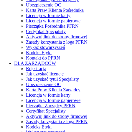
Ubezpieczenie OC
Karta Praw Klienta Pośrednika
Licencja w formie karty
Licencja w formie papierowej
Pieczątka Pośrednika PFRN
Certyfikat Specjalisty
Aktywuj link do strony firmowej
Zasady korzystania z loga PFRN
Wykaz stowarzyszeń
Kodeks Etyki
Kontakt do PFRN
DLA ZARZĄDCÓW
Rejestracja
Jak uzyskać licencję
Jak uzyskać tytuł Specjalisty
Ubezpieczenie OC
Karta Praw Klienta Zarządcy
Licencja w formie karty
Licencja w formie papierowej
Pieczątka Zarządcy PFRN
Certyfikat Specjalisty
Aktywuj link do strony firmowej
Zasady korzystania z loga PFRN
Kodeks Etyki