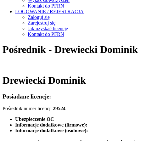
Wykaz stowarzyszeń
Kontakt do PFRN
LOGOWANIE / REJESTRACJA
Zaloguj się
Zarejestruj się
Jak uzyskać licencję
Kontakt do PFRN
Pośrednik - Drewiecki Dominik
Drewiecki Dominik
Posiadane licencje:
Pośrednik numer licencji
29524
Ubezpieczenie OC
Informacje dodatkowe (firmowe):
Informacje dodatkowe (osobowe):