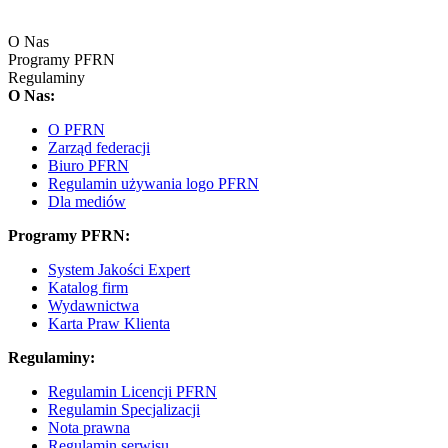
O Nas
Programy PFRN
Regulaminy
O Nas:
O PFRN
Zarząd federacji
Biuro PFRN
Regulamin używania logo PFRN
Dla mediów
Programy PFRN:
System Jakości Expert
Katalog firm
Wydawnictwa
Karta Praw Klienta
Regulaminy:
Regulamin Licencji PFRN
Regulamin Specjalizacji
Nota prawna
Regulamin serwisu