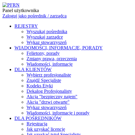
Panel użytkownika
Zaloguj jako pośrednik / zarządca
REJESTRY
Wyszukaj pośrednika
Wyszukaj zarządcę
Wykaz stowarzyszeń
WIADOMOŚCI, INFORMACJE, PORADY
Felietony, porady
Zmiany prawa, orzeczenia
Wiadomości, informacje
DLA KLIENTÓW
Wybierz profesjonalistę
Znajdź Specjalistę
Kodeks Etyki
Dekalog Profesjonalisty
Akcja "bezpieczny najem"
Akcja "drzwi otwarte"
Wykaz stowarzyszeń
Wiadomości, informacje i porady
DLA POŚREDNIKÓW
Rejestracja
Jak uzyskać licencję
Jak uzyskać tytuł Specjalisty