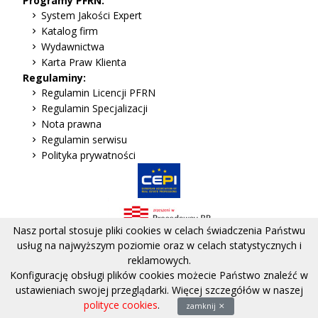
Programy PFRN:
System Jakości Expert
Katalog firm
Wydawnictwa
Karta Praw Klienta
Regulaminy:
Regulamin Licencji PFRN
Regulamin Specjalizacji
Nota prawna
Regulamin serwisu
Polityka prywatności
Nasz portal stosuje pliki cookies w celach świadczenia Państwu
usług na najwyższym poziomie oraz w celach statystycznych i
reklamowych.
Adres:
Plac Grzybowski 10/31, 00-104 Warszawa
Konfigurację obsługi plików cookies możecie Państwo znaleźć w
Tel.:
(+48) 512 368 421
ustawieniach swojej przeglądarki. Więcej szczegółów w naszej
Skontaktuj się:
polityce cookies
.
zamknij