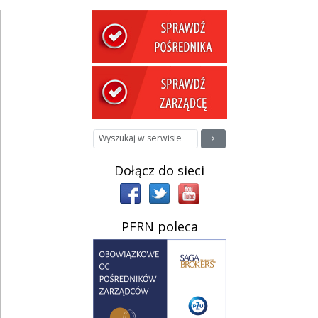
Dołącz do sieci
PFRN poleca