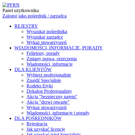
Panel użytkownika
Zaloguj jako pośrednik / zarządca
REJESTRY
Wyszukaj pośrednika
Wyszukaj zarządcę
Wykaz stowarzyszeń
WIADOMOŚCI, INFORMACJE, PORADY
Felietony, porady
Zmiany prawa, orzeczenia
Wiadomości, informacje
DLA KLIENTÓW
Wybierz profesjonalistę
Znajdź Specjalistę
Kodeks Etyki
Dekalog Profesjonalisty
Akcja "bezpieczny najem"
Akcja "drzwi otwarte"
Wykaz stowarzyszeń
Wiadomości, informacje i porady
DLA POŚREDNIKÓW
Rejestracja
Jak uzyskać licencję
Jak uzyskać tytuł Specjalisty