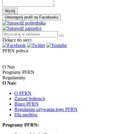
Wyślij
Udostępnij profil na Facebooku
Dołącz do sieci
PFRN poleca
O Nas
Programy PFRN
Regulaminy
O Nas:
O PFRN
Zarząd federacji
Biuro PFRN
Regulamin używania logo PFRN
Dla mediów
Programy PFRN: