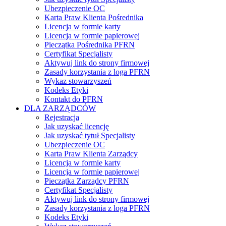
Ubezpieczenie OC
Karta Praw Klienta Pośrednika
Licencja w formie karty
Licencja w formie papierowej
Pieczątka Pośrednika PFRN
Certyfikat Specjalisty
Aktywuj link do strony firmowej
Zasady korzystania z loga PFRN
Wykaz stowarzyszeń
Kodeks Etyki
Kontakt do PFRN
DLA ZARZĄDCÓW
Rejestracja
Jak uzyskać licencję
Jak uzyskać tytuł Specjalisty
Ubezpieczenie OC
Karta Praw Klienta Zarządcy
Licencja w formie karty
Licencja w formie papierowej
Pieczątka Zarządcy PFRN
Certyfikat Specjalisty
Aktywuj link do strony firmowej
Zasady korzystania z loga PFRN
Kodeks Etyki