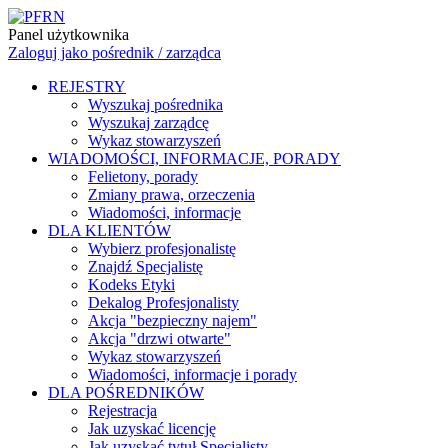
Panel użytkownika
Zaloguj jako pośrednik / zarządca
REJESTRY
Wyszukaj pośrednika
Wyszukaj zarządcę
Wykaz stowarzyszeń
WIADOMOŚCI, INFORMACJE, PORADY
Felietony, porady
Zmiany prawa, orzeczenia
Wiadomości, informacje
DLA KLIENTÓW
Wybierz profesjonalistę
Znajdź Specjalistę
Kodeks Etyki
Dekalog Profesjonalisty
Akcja "bezpieczny najem"
Akcja "drzwi otwarte"
Wykaz stowarzyszeń
Wiadomości, informacje i porady
DLA POŚREDNIKÓW
Rejestracja
Jak uzyskać licencję
Jak uzyskać tytuł Specjalisty