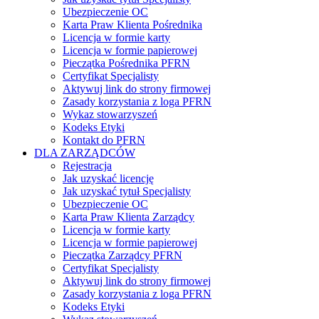
Ubezpieczenie OC
Karta Praw Klienta Pośrednika
Licencja w formie karty
Licencja w formie papierowej
Pieczątka Pośrednika PFRN
Certyfikat Specjalisty
Aktywuj link do strony firmowej
Zasady korzystania z loga PFRN
Wykaz stowarzyszeń
Kodeks Etyki
Kontakt do PFRN
DLA ZARZĄDCÓW
Rejestracja
Jak uzyskać licencję
Jak uzyskać tytuł Specjalisty
Ubezpieczenie OC
Karta Praw Klienta Zarządcy
Licencja w formie karty
Licencja w formie papierowej
Pieczątka Zarządcy PFRN
Certyfikat Specjalisty
Aktywuj link do strony firmowej
Zasady korzystania z loga PFRN
Kodeks Etyki