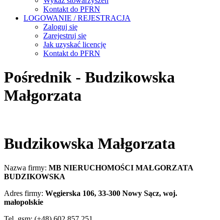
Wykaz stowarzyszeń
Kontakt do PFRN
LOGOWANIE / REJESTRACJA
Zaloguj się
Zarejestruj się
Jak uzyskać licencję
Kontakt do PFRN
Pośrednik - Budzikowska
Małgorzata
Budzikowska Małgorzata
Nazwa firmy:
MB NIERUCHOMOŚCI MAŁGORZATA
BUDZIKOWSKA
Adres firmy:
Węgierska 106, 33-300 Nowy Sącz, woj.
małopolskie
Tel. gsm: (+48) 602 857 251