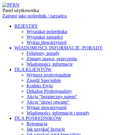
Panel użytkownika
Zaloguj jako pośrednik / zarządca
REJESTRY
Wyszukaj pośrednika
Wyszukaj zarządcę
Wykaz stowarzyszeń
WIADOMOŚCI, INFORMACJE, PORADY
Felietony, porady
Zmiany prawa, orzeczenia
Wiadomości, informacje
DLA KLIENTÓW
Wybierz profesjonalistę
Znajdź Specjalistę
Kodeks Etyki
Dekalog Profesjonalisty
Akcja "bezpieczny najem"
Akcja "drzwi otwarte"
Wykaz stowarzyszeń
Wiadomości, informacje i porady
DLA POŚREDNIKÓW
Rejestracja
Jak uzyskać licencję
Jak uzyskać tytuł Specjalisty