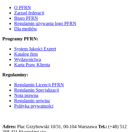
O PFRN
Zarząd federacji
Biuro PFRN
Regulamin używania logo PFRN
Dla mediów
Programy PFRN:
System Jakości Expert
Katalog firm
Wydawnictwa
Karta Praw Klienta
Regulaminy:
Regulamin Licencji PFRN
Regulamin Specjalizacji
Nota prawna
Regulamin serwisu
Polityka prywatności
Adres:
Plac Grzybowski 10/31, 00-104 Warszawa
Tel.:
(+48) 512
368 421
Skontaktuj się: