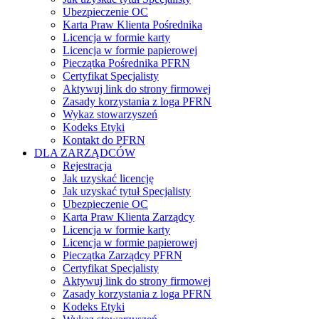
Ubezpieczenie OC
Karta Praw Klienta Pośrednika
Licencja w formie karty
Licencja w formie papierowej
Pieczątka Pośrednika PFRN
Certyfikat Specjalisty
Aktywuj link do strony firmowej
Zasady korzystania z loga PFRN
Wykaz stowarzyszeń
Kodeks Etyki
Kontakt do PFRN
DLA ZARZĄDCÓW
Rejestracja
Jak uzyskać licencję
Jak uzyskać tytuł Specjalisty
Ubezpieczenie OC
Karta Praw Klienta Zarządcy
Licencja w formie karty
Licencja w formie papierowej
Pieczątka Zarządcy PFRN
Certyfikat Specjalisty
Aktywuj link do strony firmowej
Zasady korzystania z loga PFRN
Kodeks Etyki