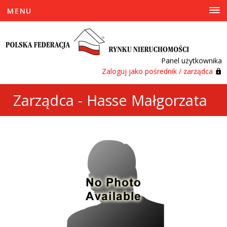
MENU
Panel użytkownika
Zaloguj jako pośrednik / zarządca
Zarządca - Hasse Małgorzata