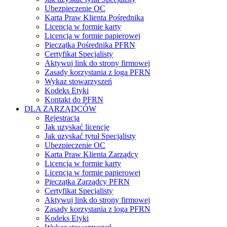
Ubezpieczenie OC
Karta Praw Klienta Pośrednika
Licencja w formie karty
Licencja w formie papierowej
Pieczątka Pośrednika PFRN
Certyfikat Specjalisty
Aktywuj link do strony firmowej
Zasady korzystania z loga PFRN
Wykaz stowarzyszeń
Kodeks Etyki
Kontakt do PFRN
DLA ZARZĄDCÓW
Rejestracja
Jak uzyskać licencję
Jak uzyskać tytuł Specjalisty
Ubezpieczenie OC
Karta Praw Klienta Zarządcy
Licencja w formie karty
Licencja w formie papierowej
Pieczątka Zarządcy PFRN
Certyfikat Specjalisty
Aktywuj link do strony firmowej
Zasady korzystania z loga PFRN
Kodeks Etyki