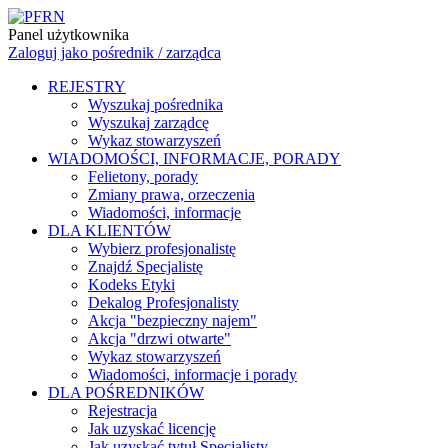
Panel użytkownika
Zaloguj jako pośrednik / zarządca
REJESTRY
Wyszukaj pośrednika
Wyszukaj zarządcę
Wykaz stowarzyszeń
WIADOMOŚCI, INFORMACJE, PORADY
Felietony, porady
Zmiany prawa, orzeczenia
Wiadomości, informacje
DLA KLIENTÓW
Wybierz profesjonalistę
Znajdź Specjalistę
Kodeks Etyki
Dekalog Profesjonalisty
Akcja "bezpieczny najem"
Akcja "drzwi otwarte"
Wykaz stowarzyszeń
Wiadomości, informacje i porady
DLA POŚREDNIKÓW
Rejestracja
Jak uzyskać licencję
Jak uzyskać tytuł Specjalisty