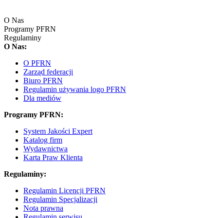
O Nas
Programy PFRN
Regulaminy
O Nas:
O PFRN
Zarząd federacji
Biuro PFRN
Regulamin używania logo PFRN
Dla mediów
Programy PFRN:
System Jakości Expert
Katalog firm
Wydawnictwa
Karta Praw Klienta
Regulaminy:
Regulamin Licencji PFRN
Regulamin Specjalizacji
Nota prawna
Regulamin serwisu