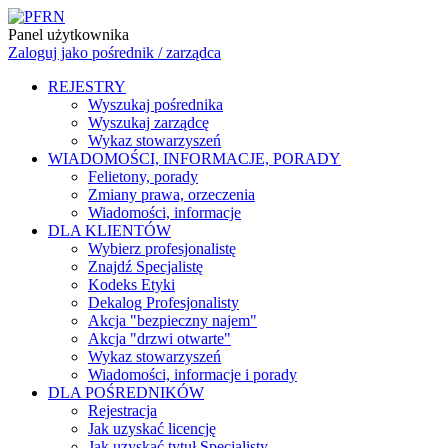
Panel użytkownika
Zaloguj jako pośrednik / zarządca
REJESTRY
Wyszukaj pośrednika
Wyszukaj zarządcę
Wykaz stowarzyszeń
WIADOMOŚCI, INFORMACJE, PORADY
Felietony, porady
Zmiany prawa, orzeczenia
Wiadomości, informacje
DLA KLIENTÓW
Wybierz profesjonalistę
Znajdź Specjalistę
Kodeks Etyki
Dekalog Profesjonalisty
Akcja "bezpieczny najem"
Akcja "drzwi otwarte"
Wykaz stowarzyszeń
Wiadomości, informacje i porady
DLA POŚREDNIKÓW
Rejestracja
Jak uzyskać licencję
Jak uzyskać tytuł Specjalisty