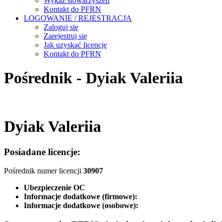
Wykaz stowarzyszeń
Kontakt do PFRN
LOGOWANIE / REJESTRACJA
Zaloguj się
Zarejestruj się
Jak uzyskać licencję
Kontakt do PFRN
Pośrednik - Dyiak Valeriia
Dyiak Valeriia
Posiadane licencje:
Pośrednik numer licencji
30907
Ubezpieczenie OC
Informacje dodatkowe (firmowe):
Informacje dodatkowe (osobowe):