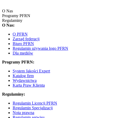
O Nas
Programy PFRN
Regulaminy
O Nas:
O PFRN
Zarząd federacji
Biuro PFRN
Regulamin używania logo PFRN
Dla mediów
Programy PFRN:
System Jakości Expert
Katalog firm
Wydawnictwa
Karta Praw Klienta
Regulaminy:
Regulamin Licencji PFRN
Regulamin Specjalizacji
Nota prawna
Regulamin serwisu