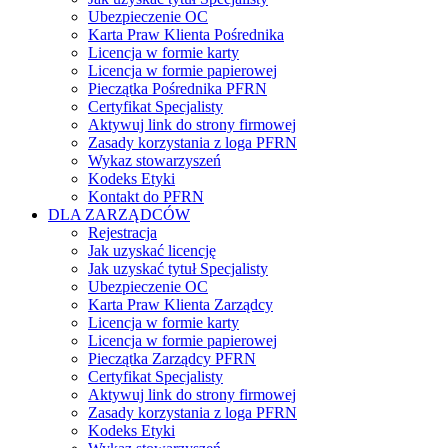
Ubezpieczenie OC
Karta Praw Klienta Pośrednika
Licencja w formie karty
Licencja w formie papierowej
Pieczątka Pośrednika PFRN
Certyfikat Specjalisty
Aktywuj link do strony firmowej
Zasady korzystania z loga PFRN
Wykaz stowarzyszeń
Kodeks Etyki
Kontakt do PFRN
DLA ZARZĄDCÓW
Rejestracja
Jak uzyskać licencję
Jak uzyskać tytuł Specjalisty
Ubezpieczenie OC
Karta Praw Klienta Zarządcy
Licencja w formie karty
Licencja w formie papierowej
Pieczątka Zarządcy PFRN
Certyfikat Specjalisty
Aktywuj link do strony firmowej
Zasady korzystania z loga PFRN
Kodeks Etyki