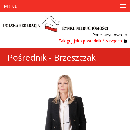
MENU
Panel użytkownika
Zaloguj jako pośrednik / zarządca
Pośrednik - Brzeszczak
Paulina