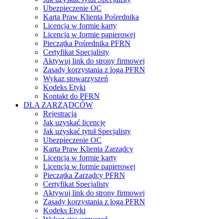
Ubezpieczenie OC
Karta Praw Klienta Pośrednika
Licencja w formie karty
Licencja w formie papierowej
Pieczątka Pośrednika PFRN
Certyfikat Specjalisty
Aktywuj link do strony firmowej
Zasady korzystania z loga PFRN
Wykaz stowarzyszeń
Kodeks Etyki
Kontakt do PFRN
DLA ZARZĄDCÓW
Rejestracja
Jak uzyskać licencję
Jak uzyskać tytuł Specjalisty
Ubezpieczenie OC
Karta Praw Klienta Zarządcy
Licencja w formie karty
Licencja w formie papierowej
Pieczątka Zarządcy PFRN
Certyfikat Specjalisty
Aktywuj link do strony firmowej
Zasady korzystania z loga PFRN
Kodeks Etyki