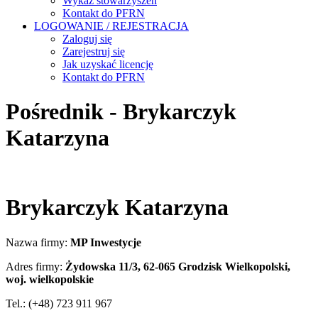
Wykaz stowarzyszeń
Kontakt do PFRN
LOGOWANIE / REJESTRACJA
Zaloguj się
Zarejestruj się
Jak uzyskać licencję
Kontakt do PFRN
Pośrednik - Brykarczyk
Katarzyna
Brykarczyk Katarzyna
Nazwa firmy:
MP Inwestycje
Adres firmy:
Żydowska 11/3, 62-065 Grodzisk Wielkopolski,
woj. wielkopolskie
Tel.: (+48) 723 911 967