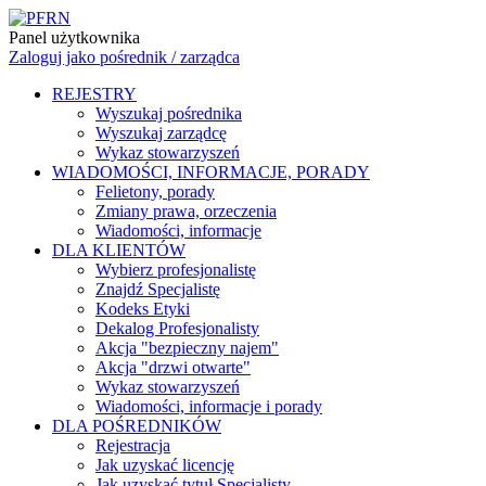
Panel użytkownika
Zaloguj jako pośrednik / zarządca
REJESTRY
Wyszukaj pośrednika
Wyszukaj zarządcę
Wykaz stowarzyszeń
WIADOMOŚCI, INFORMACJE, PORADY
Felietony, porady
Zmiany prawa, orzeczenia
Wiadomości, informacje
DLA KLIENTÓW
Wybierz profesjonalistę
Znajdź Specjalistę
Kodeks Etyki
Dekalog Profesjonalisty
Akcja "bezpieczny najem"
Akcja "drzwi otwarte"
Wykaz stowarzyszeń
Wiadomości, informacje i porady
DLA POŚREDNIKÓW
Rejestracja
Jak uzyskać licencję
Jak uzyskać tytuł Specjalisty