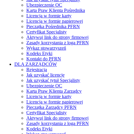
Ubezpieczenie OC
Karta Praw Klienta Pośrednika
Licencja w formie karty
Licencja w formie papierowej
Pieczątka Pośrednika PFRN
Certyfikat Specjalisty
Aktywuj link do strony firmowej
Zasady korzystania z loga PFRN
Wykaz stowarzyszeń
Kodeks Etyki
Kontakt do PFRN
DLA ZARZĄDCÓW
Rejestracja
Jak uzyskać licencję
Jak uzyskać tytuł Specjalisty
Ubezpieczenie OC
Karta Praw Klienta Zarządcy
Licencja w formie karty
Licencja w formie papierowej
Pieczątka Zarządcy PFRN
Certyfikat Specjalisty
Aktywuj link do strony firmowej
Zasady korzystania z loga PFRN
Kodeks Etyki