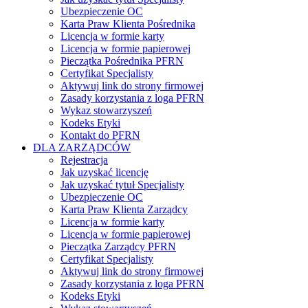
Ubezpieczenie OC
Karta Praw Klienta Pośrednika
Licencja w formie karty
Licencja w formie papierowej
Pieczątka Pośrednika PFRN
Certyfikat Specjalisty
Aktywuj link do strony firmowej
Zasady korzystania z loga PFRN
Wykaz stowarzyszeń
Kodeks Etyki
Kontakt do PFRN
DLA ZARZĄDCÓW
Rejestracja
Jak uzyskać licencję
Jak uzyskać tytuł Specjalisty
Ubezpieczenie OC
Karta Praw Klienta Zarządcy
Licencja w formie karty
Licencja w formie papierowej
Pieczątka Zarządcy PFRN
Certyfikat Specjalisty
Aktywuj link do strony firmowej
Zasady korzystania z loga PFRN
Kodeks Etyki