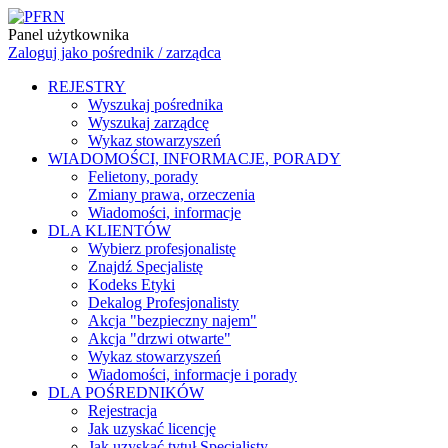
Panel użytkownika
Zaloguj jako pośrednik / zarządca
REJESTRY
Wyszukaj pośrednika
Wyszukaj zarządcę
Wykaz stowarzyszeń
WIADOMOŚCI, INFORMACJE, PORADY
Felietony, porady
Zmiany prawa, orzeczenia
Wiadomości, informacje
DLA KLIENTÓW
Wybierz profesjonalistę
Znajdź Specjalistę
Kodeks Etyki
Dekalog Profesjonalisty
Akcja "bezpieczny najem"
Akcja "drzwi otwarte"
Wykaz stowarzyszeń
Wiadomości, informacje i porady
DLA POŚREDNIKÓW
Rejestracja
Jak uzyskać licencję
Jak uzyskać tytuł Specjalisty