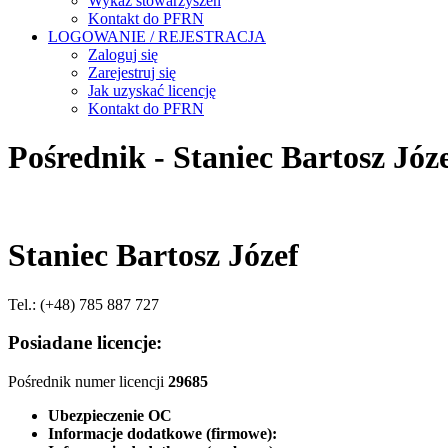
Wykaz stowarzyszeń
Kontakt do PFRN
LOGOWANIE / REJESTRACJA
Zaloguj się
Zarejestruj się
Jak uzyskać licencję
Kontakt do PFRN
Pośrednik - Staniec Bartosz Józ
Staniec Bartosz Józef
Tel.: (+48) 785 887 727
Posiadane licencje:
Pośrednik numer licencji
29685
Ubezpieczenie OC
Informacje dodatkowe (firmowe):