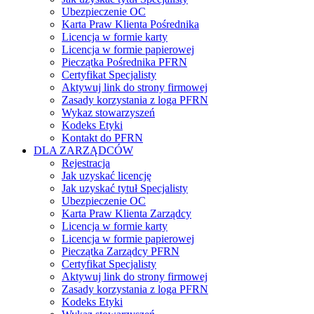
Ubezpieczenie OC
Karta Praw Klienta Pośrednika
Licencja w formie karty
Licencja w formie papierowej
Pieczątka Pośrednika PFRN
Certyfikat Specjalisty
Aktywuj link do strony firmowej
Zasady korzystania z loga PFRN
Wykaz stowarzyszeń
Kodeks Etyki
Kontakt do PFRN
DLA ZARZĄDCÓW
Rejestracja
Jak uzyskać licencję
Jak uzyskać tytuł Specjalisty
Ubezpieczenie OC
Karta Praw Klienta Zarządcy
Licencja w formie karty
Licencja w formie papierowej
Pieczątka Zarządcy PFRN
Certyfikat Specjalisty
Aktywuj link do strony firmowej
Zasady korzystania z loga PFRN
Kodeks Etyki