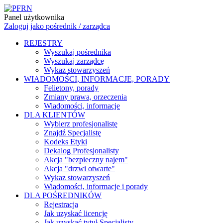
Panel użytkownika
Zaloguj jako pośrednik / zarządca
REJESTRY
Wyszukaj pośrednika
Wyszukaj zarządcę
Wykaz stowarzyszeń
WIADOMOŚCI, INFORMACJE, PORADY
Felietony, porady
Zmiany prawa, orzeczenia
Wiadomości, informacje
DLA KLIENTÓW
Wybierz profesjonalistę
Znajdź Specjalistę
Kodeks Etyki
Dekalog Profesjonalisty
Akcja "bezpieczny najem"
Akcja "drzwi otwarte"
Wykaz stowarzyszeń
Wiadomości, informacje i porady
DLA POŚREDNIKÓW
Rejestracja
Jak uzyskać licencję
Jak uzyskać tytuł Specjalisty