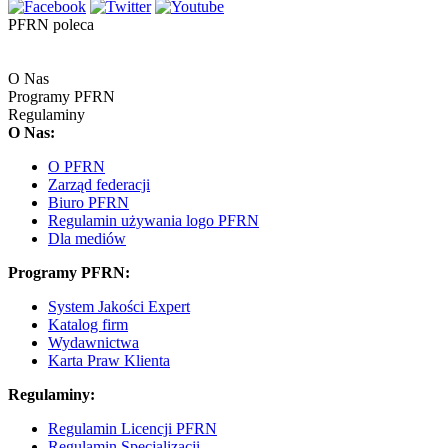
PFRN poleca
O Nas
Programy PFRN
Regulaminy
O Nas:
O PFRN
Zarząd federacji
Biuro PFRN
Regulamin używania logo PFRN
Dla mediów
Programy PFRN:
System Jakości Expert
Katalog firm
Wydawnictwa
Karta Praw Klienta
Regulaminy:
Regulamin Licencji PFRN
Regulamin Specjalizacji