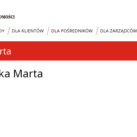
DY
DLA KLIENTÓW
DLA POŚREDNIKÓW
DLA ZARZĄDCÓW
rta
ka Marta