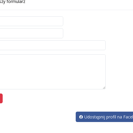
szy formularz
Udostępnij profil na Fac