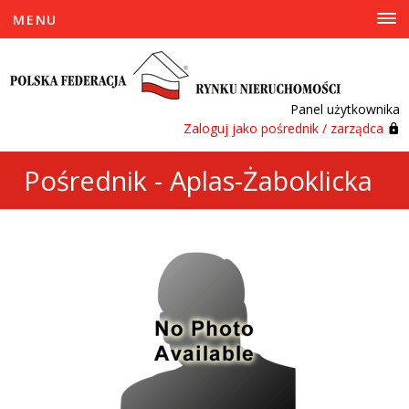
MENU
Panel użytkownika
Zaloguj jako pośrednik / zarządca
Pośrednik - Aplas-Żaboklicka
Aneta