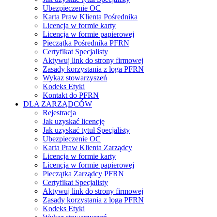
Ubezpieczenie OC
Karta Praw Klienta Pośrednika
Licencja w formie karty
Licencja w formie papierowej
Pieczątka Pośrednika PFRN
Certyfikat Specjalisty
Aktywuj link do strony firmowej
Zasady korzystania z loga PFRN
Wykaz stowarzyszeń
Kodeks Etyki
Kontakt do PFRN
DLA ZARZĄDCÓW
Rejestracja
Jak uzyskać licencję
Jak uzyskać tytuł Specjalisty
Ubezpieczenie OC
Karta Praw Klienta Zarządcy
Licencja w formie karty
Licencja w formie papierowej
Pieczątka Zarządcy PFRN
Certyfikat Specjalisty
Aktywuj link do strony firmowej
Zasady korzystania z loga PFRN
Kodeks Etyki