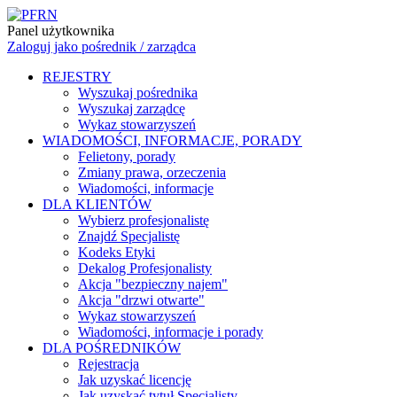
Panel użytkownika
Zaloguj jako pośrednik / zarządca
REJESTRY
Wyszukaj pośrednika
Wyszukaj zarządcę
Wykaz stowarzyszeń
WIADOMOŚCI, INFORMACJE, PORADY
Felietony, porady
Zmiany prawa, orzeczenia
Wiadomości, informacje
DLA KLIENTÓW
Wybierz profesjonalistę
Znajdź Specjalistę
Kodeks Etyki
Dekalog Profesjonalisty
Akcja "bezpieczny najem"
Akcja "drzwi otwarte"
Wykaz stowarzyszeń
Wiadomości, informacje i porady
DLA POŚREDNIKÓW
Rejestracja
Jak uzyskać licencję
Jak uzyskać tytuł Specjalisty