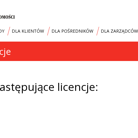
DY
DLA KLIENTÓW
DLA POŚREDNIKÓW
DLA ZARZĄDCÓW
cje
astępujące licencje: