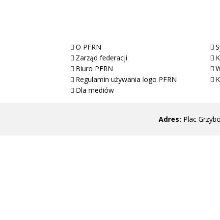
O Nas
O PFRN
S
Zarząd federacji
K
Biuro PFRN
W
Regulamin używania logo PFRN
K
Dla mediów
Adres:
Plac Grzyb