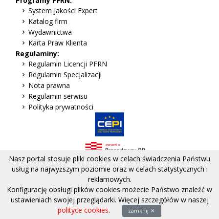
Programy PFRN:
System Jakości Expert
Katalog firm
Wydawnictwa
Karta Praw Klienta
Regulaminy:
Regulamin Licencji PFRN
Regulamin Specjalizacji
Nota prawna
Regulamin serwisu
Polityka prywatności
Nasz portal stosuje pliki cookies w celach świadczenia Państwu
usług na najwyższym poziomie oraz w celach statystycznych i
reklamowych.
Adres:
Plac Grzybowski 10/31, 00-104 Warszawa
Konfigurację obsługi plików cookies możecie Państwo znaleźć w
Tel.:
(+48) 512 368 421
ustawieniach swojej przeglądarki. Więcej szczegółów w naszej
Skontaktuj się:
polityce cookies
.
zamknij