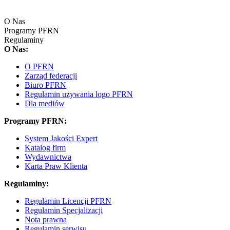
O Nas
Programy PFRN
Regulaminy
O Nas:
O PFRN
Zarząd federacji
Biuro PFRN
Regulamin używania logo PFRN
Dla mediów
Programy PFRN:
System Jakości Expert
Katalog firm
Wydawnictwa
Karta Praw Klienta
Regulaminy:
Regulamin Licencji PFRN
Regulamin Specjalizacji
Nota prawna
Regulamin serwisu