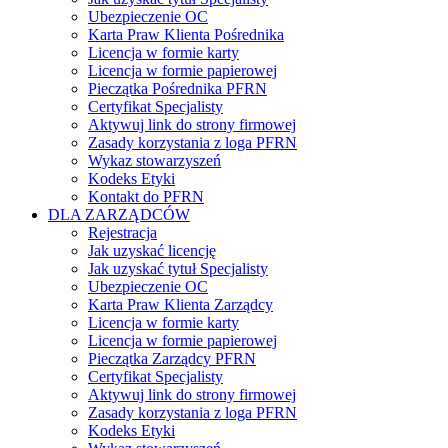
Ubezpieczenie OC
Karta Praw Klienta Pośrednika
Licencja w formie karty
Licencja w formie papierowej
Pieczątka Pośrednika PFRN
Certyfikat Specjalisty
Aktywuj link do strony firmowej
Zasady korzystania z loga PFRN
Wykaz stowarzyszeń
Kodeks Etyki
Kontakt do PFRN
DLA ZARZĄDCÓW
Rejestracja
Jak uzyskać licencję
Jak uzyskać tytuł Specjalisty
Ubezpieczenie OC
Karta Praw Klienta Zarządcy
Licencja w formie karty
Licencja w formie papierowej
Pieczątka Zarządcy PFRN
Certyfikat Specjalisty
Aktywuj link do strony firmowej
Zasady korzystania z loga PFRN
Kodeks Etyki