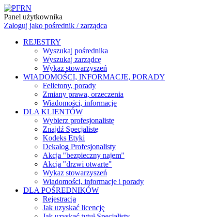
Panel użytkownika
Zaloguj jako pośrednik / zarządca
REJESTRY
Wyszukaj pośrednika
Wyszukaj zarządcę
Wykaz stowarzyszeń
WIADOMOŚCI, INFORMACJE, PORADY
Felietony, porady
Zmiany prawa, orzeczenia
Wiadomości, informacje
DLA KLIENTÓW
Wybierz profesjonalistę
Znajdź Specjalistę
Kodeks Etyki
Dekalog Profesjonalisty
Akcja "bezpieczny najem"
Akcja "drzwi otwarte"
Wykaz stowarzyszeń
Wiadomości, informacje i porady
DLA POŚREDNIKÓW
Rejestracja
Jak uzyskać licencję
Jak uzyskać tytuł Specjalisty