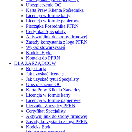
Ubezpieczenie OC
Karta Praw Klienta Pośrednika
Licencja w formie karty
Licencja w formie papierowej
Pieczątka Pośrednika PFRN
Certyfikat Specjalisty
Aktywuj link do strony firmowej
Zasady korzystania z loga PFRN
Wykaz stowarzyszeń
Kodeks Etyki
Kontakt do PFRN
DLA ZARZĄDCÓW
Rejestracja
Jak uzyskać licencję
Jak uzyskać tytuł Specjalisty
Ubezpieczenie OC
Karta Praw Klienta Zarządcy
Licencja w formie karty
Licencja w formie papierowej
Pieczątka Zarządcy PFRN
Certyfikat Specjalisty
Aktywuj link do strony firmowej
Zasady korzystania z loga PFRN
Kodeks Etyki