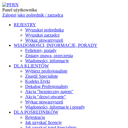
Panel użytkownika
Zaloguj jako pośrednik / zarządca
REJESTRY
Wyszukaj pośrednika
Wyszukaj zarządcę
Wykaz stowarzyszeń
WIADOMOŚCI, INFORMACJE, PORADY
Felietony, porady
Zmiany prawa, orzeczenia
Wiadomości, informacje
DLA KLIENTÓW
Wybierz profesjonalistę
Znajdź Specjalistę
Kodeks Etyki
Dekalog Profesjonalisty
Akcja "bezpieczny najem"
Akcja "drzwi otwarte"
Wykaz stowarzyszeń
Wiadomości, informacje i porady
DLA POŚREDNIKÓW
Rejestracja
Jak uzyskać licencję
Jak uzyskać tytuł Specjalisty