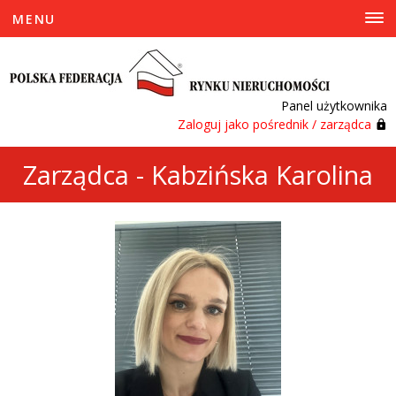
MENU
Panel użytkownika
Zaloguj jako pośrednik / zarządca
Zarządca - Kabzińska Karolina
Anna