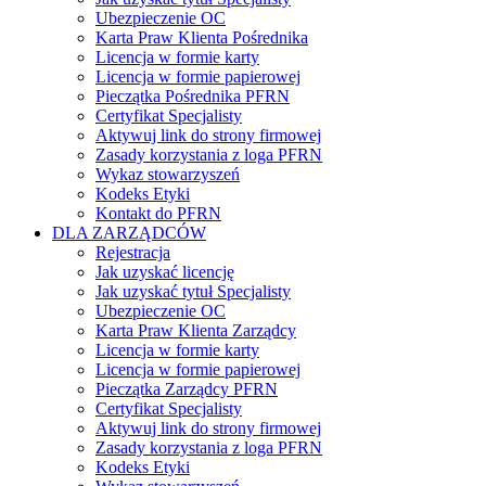
Ubezpieczenie OC
Karta Praw Klienta Pośrednika
Licencja w formie karty
Licencja w formie papierowej
Pieczątka Pośrednika PFRN
Certyfikat Specjalisty
Aktywuj link do strony firmowej
Zasady korzystania z loga PFRN
Wykaz stowarzyszeń
Kodeks Etyki
Kontakt do PFRN
DLA ZARZĄDCÓW
Rejestracja
Jak uzyskać licencję
Jak uzyskać tytuł Specjalisty
Ubezpieczenie OC
Karta Praw Klienta Zarządcy
Licencja w formie karty
Licencja w formie papierowej
Pieczątka Zarządcy PFRN
Certyfikat Specjalisty
Aktywuj link do strony firmowej
Zasady korzystania z loga PFRN
Kodeks Etyki