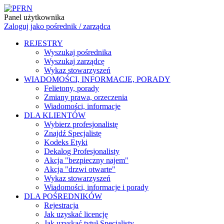
Panel użytkownika
Zaloguj jako pośrednik / zarządca
REJESTRY
Wyszukaj pośrednika
Wyszukaj zarządcę
Wykaz stowarzyszeń
WIADOMOŚCI, INFORMACJE, PORADY
Felietony, porady
Zmiany prawa, orzeczenia
Wiadomości, informacje
DLA KLIENTÓW
Wybierz profesjonalistę
Znajdź Specjalistę
Kodeks Etyki
Dekalog Profesjonalisty
Akcja "bezpieczny najem"
Akcja "drzwi otwarte"
Wykaz stowarzyszeń
Wiadomości, informacje i porady
DLA POŚREDNIKÓW
Rejestracja
Jak uzyskać licencję
Jak uzyskać tytuł Specjalisty