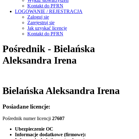
Wykaz stowarzyszeń
Kontakt do PFRN
LOGOWANIE / REJESTRACJA
Zaloguj się
Zarejestruj się
Jak uzyskać licencję
Kontakt do PFRN
Pośrednik - Bielańska
Aleksandra Irena
Bielańska Aleksandra Irena
Posiadane licencje:
Pośrednik numer licencji
27607
Ubezpieczenie OC
Informacje dodatkowe (firmowe):