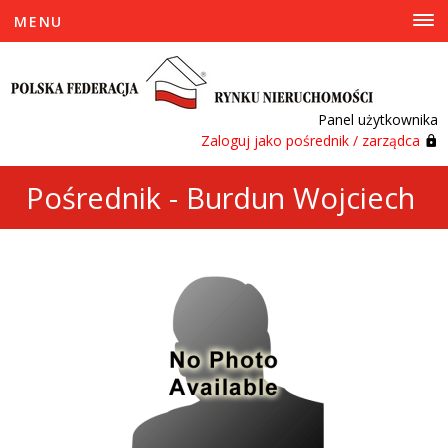
MENU
Panel użytkownika
Zaloguj jako pośrednik / zarządca
Pośrednik - Burdun Wojciech