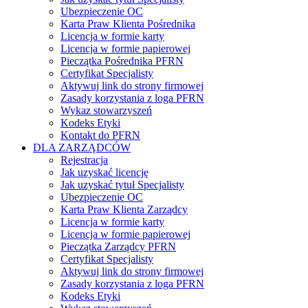
Ubezpieczenie OC
Karta Praw Klienta Pośrednika
Licencja w formie karty
Licencja w formie papierowej
Pieczątka Pośrednika PFRN
Certyfikat Specjalisty
Aktywuj link do strony firmowej
Zasady korzystania z loga PFRN
Wykaz stowarzyszeń
Kodeks Etyki
Kontakt do PFRN
DLA ZARZĄDCÓW
Rejestracja
Jak uzyskać licencję
Jak uzyskać tytuł Specjalisty
Ubezpieczenie OC
Karta Praw Klienta Zarządcy
Licencja w formie karty
Licencja w formie papierowej
Pieczątka Zarządcy PFRN
Certyfikat Specjalisty
Aktywuj link do strony firmowej
Zasady korzystania z loga PFRN
Kodeks Etyki