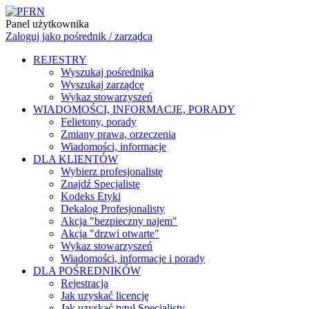
Panel użytkownika
Zaloguj jako pośrednik / zarządca
REJESTRY
Wyszukaj pośrednika
Wyszukaj zarządcę
Wykaz stowarzyszeń
WIADOMOŚCI, INFORMACJE, PORADY
Felietony, porady
Zmiany prawa, orzeczenia
Wiadomości, informacje
DLA KLIENTÓW
Wybierz profesjonalistę
Znajdź Specjalistę
Kodeks Etyki
Dekalog Profesjonalisty
Akcja "bezpieczny najem"
Akcja "drzwi otwarte"
Wykaz stowarzyszeń
Wiadomości, informacje i porady
DLA POŚREDNIKÓW
Rejestracja
Jak uzyskać licencję
Jak uzyskać tytuł Specjalisty