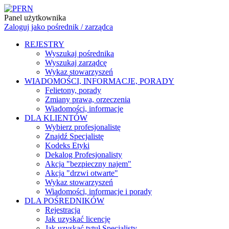
Panel użytkownika
Zaloguj jako pośrednik / zarządca
REJESTRY
Wyszukaj pośrednika
Wyszukaj zarządcę
Wykaz stowarzyszeń
WIADOMOŚCI, INFORMACJE, PORADY
Felietony, porady
Zmiany prawa, orzeczenia
Wiadomości, informacje
DLA KLIENTÓW
Wybierz profesjonalistę
Znajdź Specjalistę
Kodeks Etyki
Dekalog Profesjonalisty
Akcja "bezpieczny najem"
Akcja "drzwi otwarte"
Wykaz stowarzyszeń
Wiadomości, informacje i porady
DLA POŚREDNIKÓW
Rejestracja
Jak uzyskać licencję
Jak uzyskać tytuł Specjalisty