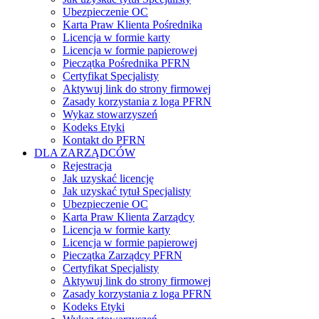
Ubezpieczenie OC
Karta Praw Klienta Pośrednika
Licencja w formie karty
Licencja w formie papierowej
Pieczątka Pośrednika PFRN
Certyfikat Specjalisty
Aktywuj link do strony firmowej
Zasady korzystania z loga PFRN
Wykaz stowarzyszeń
Kodeks Etyki
Kontakt do PFRN
DLA ZARZĄDCÓW
Rejestracja
Jak uzyskać licencję
Jak uzyskać tytuł Specjalisty
Ubezpieczenie OC
Karta Praw Klienta Zarządcy
Licencja w formie karty
Licencja w formie papierowej
Pieczątka Zarządcy PFRN
Certyfikat Specjalisty
Aktywuj link do strony firmowej
Zasady korzystania z loga PFRN
Kodeks Etyki