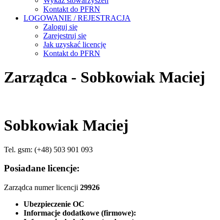
Wykaz stowarzyszeń
Kontakt do PFRN
LOGOWANIE / REJESTRACJA
Zaloguj się
Zarejestruj się
Jak uzyskać licencję
Kontakt do PFRN
Zarządca - Sobkowiak Maciej
Sobkowiak Maciej
Tel. gsm: (+48) 503 901 093
Posiadane licencje:
Zarządca numer licencji
29926
Ubezpieczenie OC
Informacje dodatkowe (firmowe):