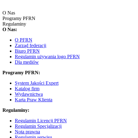
O Nas
Programy PFRN
Regulaminy
O Nas:
O PFRN
Zarząd federacji
Biuro PFRN
Regulamin używania logo PFRN
Dla mediów
Programy PFRN:
System Jakości Expert
Katalog firm
Wydawnictwa
Karta Praw Klienta
Regulaminy:
Regulamin Licencji PFRN
Regulamin Specjalizacji
Nota prawna
Regulamin serwisu