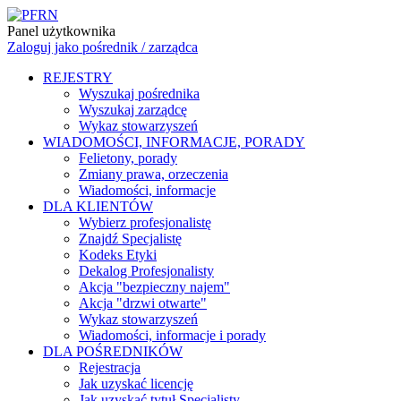
Panel użytkownika
Zaloguj jako pośrednik / zarządca
REJESTRY
Wyszukaj pośrednika
Wyszukaj zarządcę
Wykaz stowarzyszeń
WIADOMOŚCI, INFORMACJE, PORADY
Felietony, porady
Zmiany prawa, orzeczenia
Wiadomości, informacje
DLA KLIENTÓW
Wybierz profesjonalistę
Znajdź Specjalistę
Kodeks Etyki
Dekalog Profesjonalisty
Akcja "bezpieczny najem"
Akcja "drzwi otwarte"
Wykaz stowarzyszeń
Wiadomości, informacje i porady
DLA POŚREDNIKÓW
Rejestracja
Jak uzyskać licencję
Jak uzyskać tytuł Specjalisty