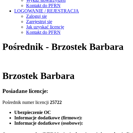
Wykaz stowarzyszeń
Kontakt do PFRN
LOGOWANIE / REJESTRACJA
Zaloguj się
Zarejestruj się
Jak uzyskać licencję
Kontakt do PFRN
Pośrednik - Brzostek Barbara
Brzostek Barbara
Posiadane licencje:
Pośrednik numer licencji
25722
Ubezpieczenie OC
Informacje dodatkowe (firmowe):
Informacje dodatkowe (osobowe):