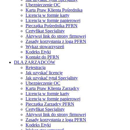
Ubezpieczenie OC
Karta Praw Klienta Pośrednika
Licencja w formie karty
Licencja w formie papierowej
Pieczątka Pośrednika PFRN
Certyfikat Specjalisty
Aktywuj link do strony firmowej
Zasady korzystania z loga PFRN
Wykaz stowarzyszeń
Kodeks Etyki
Kontakt do PFRN
DLA ZARZĄDCÓW
Rejestracja
Jak uzyskać licencję
Jak uzyskać tytuł Specjalisty
Ubezpieczenie OC
Karta Praw Klienta Zarządcy
Licencja w formie karty
Licencja w formie papierowej
Pieczątka Zarządcy PFRN
Certyfikat Specjalisty
Aktywuj link do strony firmowej
Zasady korzystania z loga PFRN
Kodeks Etyki