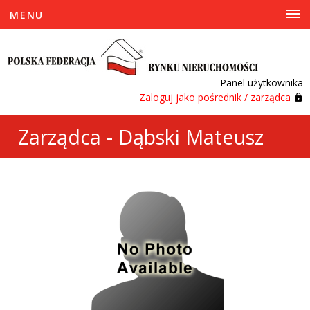
MENU
Panel użytkownika
Zaloguj jako pośrednik / zarządca
Zarządca - Dąbski Mateusz