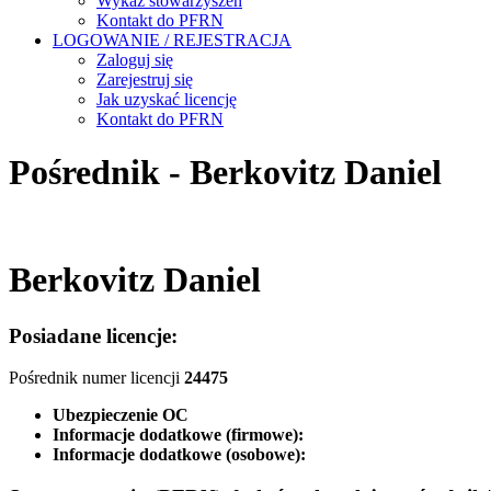
Wykaz stowarzyszeń
Kontakt do PFRN
LOGOWANIE / REJESTRACJA
Zaloguj się
Zarejestruj się
Jak uzyskać licencję
Kontakt do PFRN
Pośrednik - Berkovitz Daniel
Berkovitz Daniel
Posiadane licencje:
Pośrednik numer licencji
24475
Ubezpieczenie OC
Informacje dodatkowe (firmowe):
Informacje dodatkowe (osobowe):