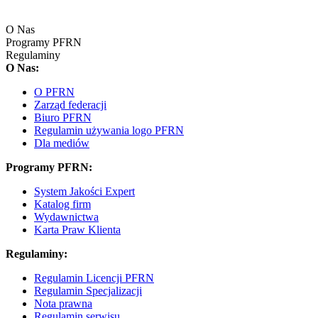
O Nas
Programy PFRN
Regulaminy
O Nas:
O PFRN
Zarząd federacji
Biuro PFRN
Regulamin używania logo PFRN
Dla mediów
Programy PFRN:
System Jakości Expert
Katalog firm
Wydawnictwa
Karta Praw Klienta
Regulaminy:
Regulamin Licencji PFRN
Regulamin Specjalizacji
Nota prawna
Regulamin serwisu