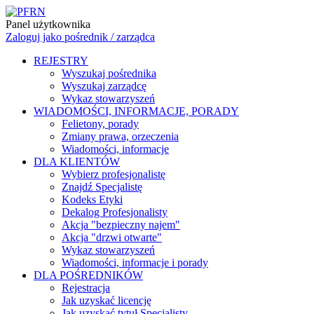
Panel użytkownika
Zaloguj jako pośrednik / zarządca
REJESTRY
Wyszukaj pośrednika
Wyszukaj zarządcę
Wykaz stowarzyszeń
WIADOMOŚCI, INFORMACJE, PORADY
Felietony, porady
Zmiany prawa, orzeczenia
Wiadomości, informacje
DLA KLIENTÓW
Wybierz profesjonalistę
Znajdź Specjalistę
Kodeks Etyki
Dekalog Profesjonalisty
Akcja "bezpieczny najem"
Akcja "drzwi otwarte"
Wykaz stowarzyszeń
Wiadomości, informacje i porady
DLA POŚREDNIKÓW
Rejestracja
Jak uzyskać licencję
Jak uzyskać tytuł Specjalisty