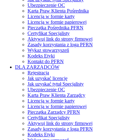
Ubezpieczenie OC
Karta Praw Klienta Pośrednika
Licencja w formie karty
Licencja w formie papierowej
Pieczątka Pośrednika PFRN
Certyfikat Specjalisty
Aktywuj link do strony firmowej
Zasady korzystania z loga PFRN
Wykaz stowarzyszeń
Kodeks Etyki
Kontakt do PFRN
DLA ZARZĄDCÓW
Rejestracja
Jak uzyskać licencję
Jak uzyskać tytuł Specjalisty
Ubezpieczenie OC
Karta Praw Klienta Zarządcy
Licencja w formie karty
Licencja w formie papierowej
Pieczątka Zarządcy PFRN
Certyfikat Specjalisty
Aktywuj link do strony firmowej
Zasady korzystania z loga PFRN
Kodeks Etyki