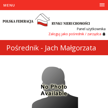
MENU
Panel użytkownika
Zaloguj jako pośrednik / zarządca
Pośrednik - Jach Małgorzata