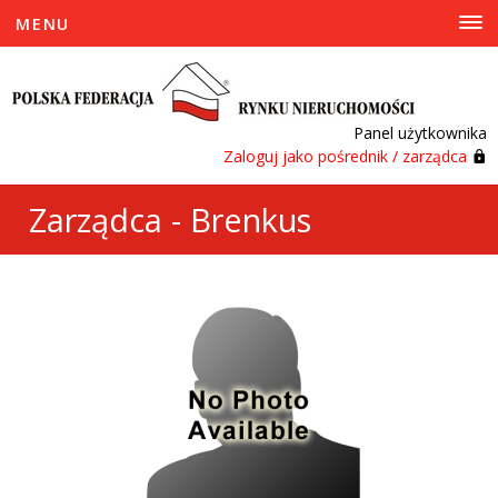
MENU
Panel użytkownika
Zaloguj jako pośrednik / zarządca
Zarządca - Brenkus
Aleksandra