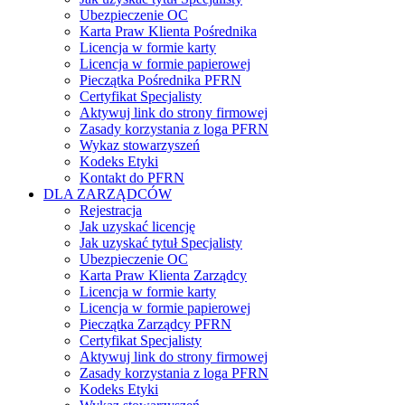
Ubezpieczenie OC
Karta Praw Klienta Pośrednika
Licencja w formie karty
Licencja w formie papierowej
Pieczątka Pośrednika PFRN
Certyfikat Specjalisty
Aktywuj link do strony firmowej
Zasady korzystania z loga PFRN
Wykaz stowarzyszeń
Kodeks Etyki
Kontakt do PFRN
DLA ZARZĄDCÓW
Rejestracja
Jak uzyskać licencję
Jak uzyskać tytuł Specjalisty
Ubezpieczenie OC
Karta Praw Klienta Zarządcy
Licencja w formie karty
Licencja w formie papierowej
Pieczątka Zarządcy PFRN
Certyfikat Specjalisty
Aktywuj link do strony firmowej
Zasady korzystania z loga PFRN
Kodeks Etyki