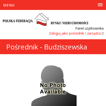
MENU
Panel użytkownika
Zaloguj jako pośrednik / zarządca
Pośrednik - Budziszewska
Martyna