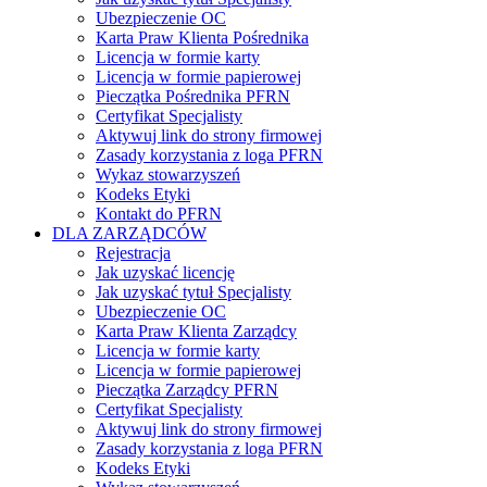
Ubezpieczenie OC
Karta Praw Klienta Pośrednika
Licencja w formie karty
Licencja w formie papierowej
Pieczątka Pośrednika PFRN
Certyfikat Specjalisty
Aktywuj link do strony firmowej
Zasady korzystania z loga PFRN
Wykaz stowarzyszeń
Kodeks Etyki
Kontakt do PFRN
DLA ZARZĄDCÓW
Rejestracja
Jak uzyskać licencję
Jak uzyskać tytuł Specjalisty
Ubezpieczenie OC
Karta Praw Klienta Zarządcy
Licencja w formie karty
Licencja w formie papierowej
Pieczątka Zarządcy PFRN
Certyfikat Specjalisty
Aktywuj link do strony firmowej
Zasady korzystania z loga PFRN
Kodeks Etyki