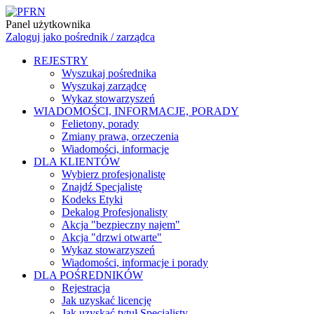
Panel użytkownika
Zaloguj jako pośrednik / zarządca
REJESTRY
Wyszukaj pośrednika
Wyszukaj zarządcę
Wykaz stowarzyszeń
WIADOMOŚCI, INFORMACJE, PORADY
Felietony, porady
Zmiany prawa, orzeczenia
Wiadomości, informacje
DLA KLIENTÓW
Wybierz profesjonalistę
Znajdź Specjalistę
Kodeks Etyki
Dekalog Profesjonalisty
Akcja "bezpieczny najem"
Akcja "drzwi otwarte"
Wykaz stowarzyszeń
Wiadomości, informacje i porady
DLA POŚREDNIKÓW
Rejestracja
Jak uzyskać licencję
Jak uzyskać tytuł Specjalisty