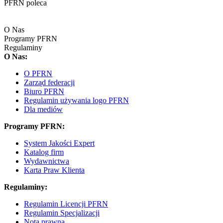
PFRN poleca
O Nas
Programy PFRN
Regulaminy
O Nas:
O PFRN
Zarząd federacji
Biuro PFRN
Regulamin używania logo PFRN
Dla mediów
Programy PFRN:
System Jakości Expert
Katalog firm
Wydawnictwa
Karta Praw Klienta
Regulaminy:
Regulamin Licencji PFRN
Regulamin Specjalizacji
Nota prawna