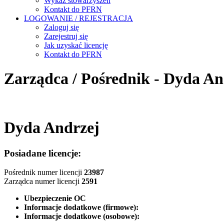
Wykaz stowarzyszeń
Kontakt do PFRN
LOGOWANIE / REJESTRACJA
Zaloguj się
Zarejestruj się
Jak uzyskać licencję
Kontakt do PFRN
Zarządca / Pośrednik - Dyda An
Dyda Andrzej
Posiadane licencje:
Pośrednik numer licencji
23987
Zarządca numer licencji
2591
Ubezpieczenie OC
Informacje dodatkowe (firmowe):
Informacje dodatkowe (osobowe):