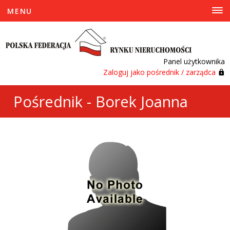
MENU
Panel użytkownika
Zaloguj jako pośrednik / zarządca
Pośrednik - Borek Joanna